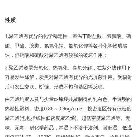
性质
1.聚乙烯有优异的化学稳定性，室温下耐盐酸、氢氟酸、磷
酸、甲酸、胺类、氢氧化钠、氢氧化钾等各种化学物质腐
蚀，但硝酸和硫酸对聚乙烯有较强的破坏作用；
2.聚乙烯容易光氧化、热氧化、臭氧分解，在紫外线作用下
容易发生降解，炭黑对聚乙烯有优异的光屏蔽作用。受辐射
后可发生交联、断链、形成不饱和基团等反映。
由乙烯均聚以及与少量α-烯烃共聚制得的乳白色、半透明的
热塑性塑料。密度0.86～0.96g/cm3，按密度区分有低密度
聚乙烯(也包括线性低密度聚乙烯)、超低密度聚乙烯等。无
味、无毒。耐化学药品，常温下不溶于溶剂。耐低温，
低温
阈值可达
-70～-100℃。电绝缘性好，吸水率低。物理机械