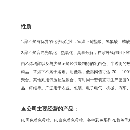
性质
1.聚乙烯有优异的化学稳定性，室温下耐盐酸、氢氟酸、磷
2.聚乙烯容易光氧化、热氧化、臭氧分解，在紫外线作用下
由乙烯均聚以及与少量α-烯烃共聚制得的乳白色、半透明的热塑
药品，常温下不溶于溶剂。耐低温，
低温阈值可达
-70～-
聚合。其他则用低压配位聚合，有时同一套装置可生产密度0.
品、纤维等。广泛用于农业、包装、电子电气、机械、汽车
▲公司主要经营的产品：
PE黑色着色母粒、PE白色着色母粒、各种彩色系列PE着色母