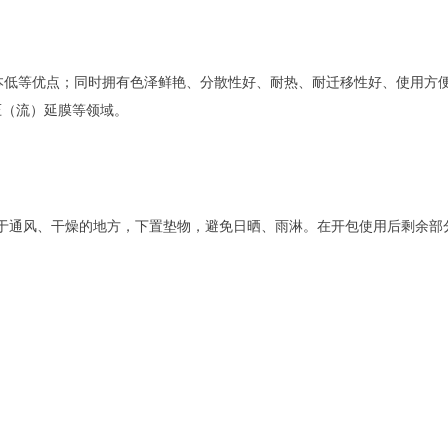
等优点；同时拥有色泽鲜艳、分散性好、耐热、耐迁移性好、使用方便等特点
压（流）延膜等领域。
存于通风、干燥的地方，下置垫物，避免日晒、雨淋。在开包使用后剩余部