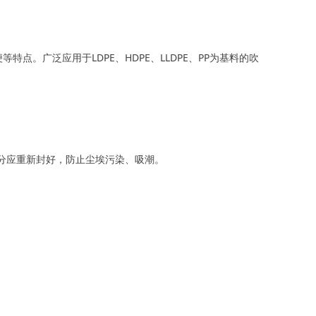
。广泛应用于LDPE、HDPE、LLDPE、PP为基料的吹
分应重新封好，防止尘埃污染、吸潮。