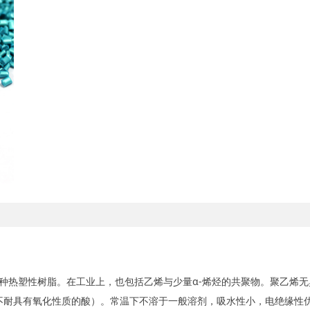
制得的一种热塑性树脂。在工业上，也包括乙烯与少量α-烯烃的共聚物。聚乙
侵蚀（不耐具有氧化性质的酸）。常温下不溶于一般溶剂，吸水性小，电绝缘性