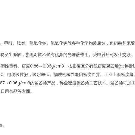
酸、甲酸、胺类、氢氧化钠、氢氧化钾等各种化学物质腐蚀，但硝酸和硫
容易发生降解，炭黑对聚乙烯有优异的光屏蔽作用。受辐射后可发生交联
性塑料。密度0.86～0.96g/cm3，按密度区分有低密度聚乙烯(也
100℃。电绝缘性好，吸水率低。物理机械性能因密度而异。工业上低密度聚乙烯主要
87～0.96g/cm3的聚乙烯产品，称全密度聚乙烯工艺技术。聚乙烯可
、日用杂品等方面。
粒。