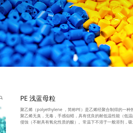
PE 浅蓝母粒
聚乙烯（polyethylene ，简称PE）是乙烯经聚合制得
聚乙烯无臭，无毒，手感似蜡，具有优良的耐低温性能（低温阈值
侵蚀（不耐具有氧化性质的酸）。常温下不溶于一般溶剂，吸